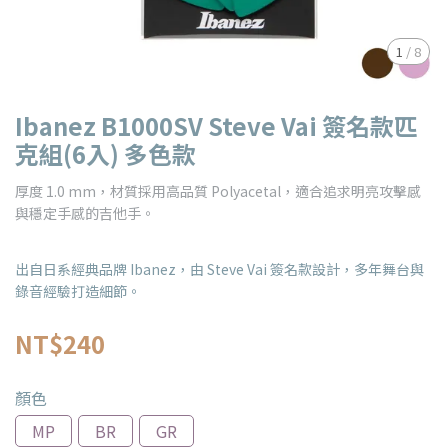
1
/
8
Ibanez B1000SV Steve Vai 簽名款匹
克組(6入) 多色款
厚度 1.0 mm，材質採用高品質 Polyacetal，適合追求明亮攻擊感
與穩定手感的吉他手。
出自日系經典品牌 Ibanez，由 Steve Vai 簽名款設計，多年舞台與
錄音經驗打造細節。
NT$240
顏色
MP
BR
GR