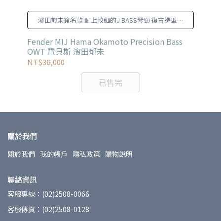
濱田郁未簽名款 配上較細的J BASS琴頸 復古造型的
橢圓形弦鈕
Fender MIJ Hama Okamoto Precision Bass
YA
OWT 電貝斯 濱田郁未
NT$36,000
NT
已售完
關於我們
關於我們
我的帳戶
隱私政策
購物說明
聯絡資訊
客服專線：(02)2508-0066
客服傳真：(02)2508-0128