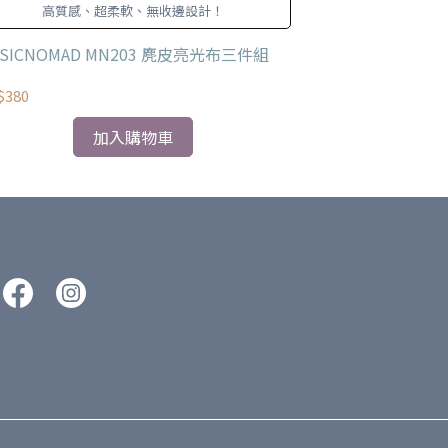
高質感、超柔軟、無收邊設計！
MusicNom
的
SICNOMAD MN203 麂皮亮光布三件組
MUSICNOMAD
$380
NT$340
加入購物車