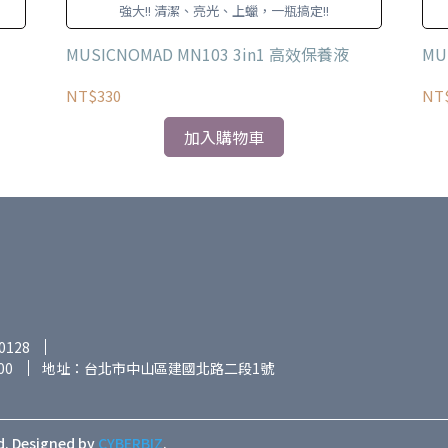
強大!! 清潔、亮光、上蠟，一瓶搞定!!
MUSICNOMAD MN103 3in1 高效保養液
MU
NT$330
NT
加入購物車
0128
00
地址：台北市中山區建國北路二段1號
d.
Designed by
CYBERBIZ
.