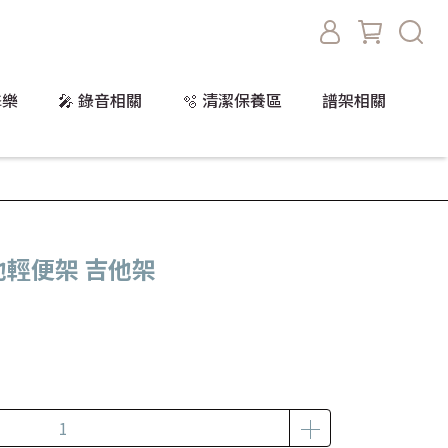
擊樂
🎤 錄音相關
🫧 清潔保養區
譜架相關
 吉他輕便架 吉他架