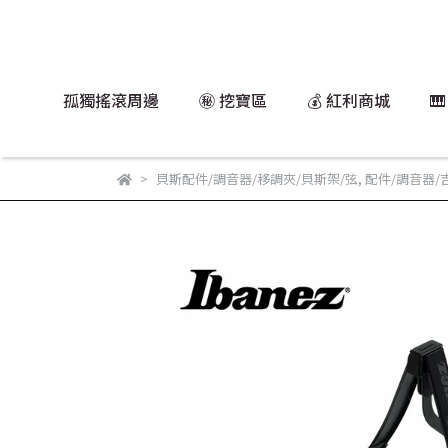
孤獨搖滾周邊
㊙️ 挖寶區
💰 紅利商城

貝斯配件/調音器/移調夾/貝斯架/弦
,
配件/調音器/