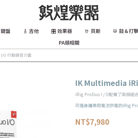
 鍵盤
🎸 吉他
🎛️ 效果器
🤘 貝斯
🥁 鼓＆打
PA類相關
 duo I/O 行動錄音介面
IK Multimedia 
iRig ProDuo I / O配備了
可隨身攜帶用電池供電的iRig Pr
NT$7,980