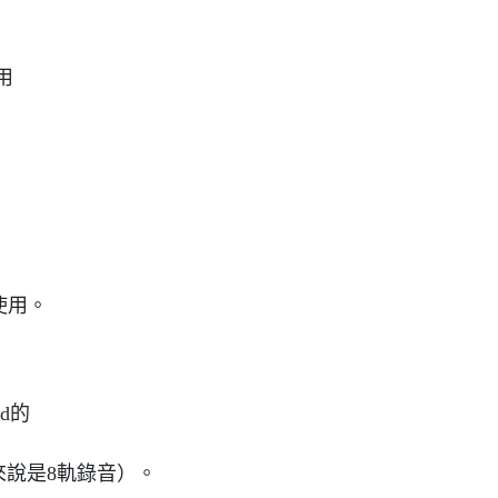
用
使用。
d的
e來說是8軌錄音）。