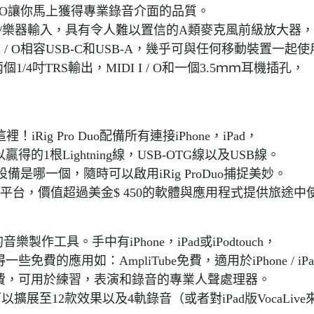
 I / O讓你馬上獲得專業錄音介面的品質。
組合式麥克風/樂器輸入，具有令人難以置信的A類麥克風前級放大器，
 I / O相容USB-C和USB-A，幾乎可與任何移動裝置一起使
兩個1/4吋TRS輸出，MIDI I / O和一個3.5ｍｍ耳機插孔，
ig Pro Duo配備所有連接iPhone，iPad，
得的1根Lightning線，USB-OTG線以及USB線。
哪一個，隨時可以啟用iRig ProDuo捕捉美妙。
的所有平台，價值超過美金$ 450的軟體與應用程式提供旅途中
的音樂製作工具。手中有iPhone，iPad或iPodtouch，
費的應用如：AmpliTube免費，適用於iPhone / iPa
e免費，可用於練習，表演和錄音的專業人聲處理器。
展至12款效果以及4軌錄音（或者對iPad版VocaLiv