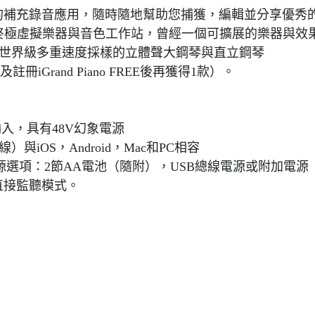
使用替換的補充錄音應用，隨時隨地幫助您捕獲，編輯並分享優秀
人準備的終極虛擬樂器與音色工作站，曾經一個可擴展的樂器與
用帶有3個世界級多重速度採樣的立體聲大鋼琴與直立鋼琴
及註冊iGrand Piano FREE後再獲得1款）。
入，具有48V幻象電源
線）與iOS，Android，Mac和PC相容
A線）電源選項：2節AA電池（隨附），USB總線電源或附加電源
換直接監聽模式。