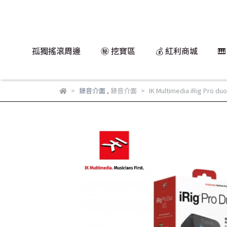
孤獨搖滾周邊
㊙️ 挖寶區
💰 紅利商城

錄音介面
,
錄音介面
IK Multimedia iRig Pro