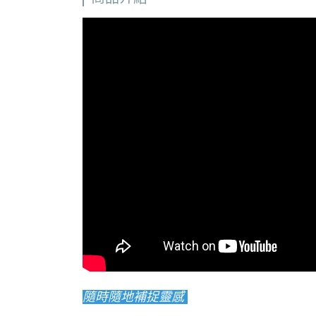
隨時隨地補捉靈感