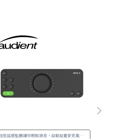
超低延遲監聽讓你輕鬆錄音，自動設置麥克風音
想錄製自己的作品