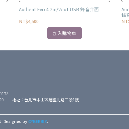
量 直覺的軟體控制介面。
Audient Evo 4 2in/2out USB 錄音介面
Aud
錄
NT$4,500
NT$
加入購物車
0128
00
地址：台北市中山區建國北路二段1號
d.
Designed by
CYBERBIZ
.