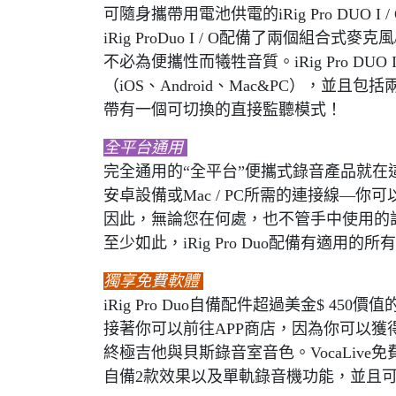
可隨身攜帶用電池供電的iRig Pro DUO
iRig ProDuo I / O配備了兩個
不必為便攜性而犧牲音質。iRig Pro DUO
（iOS、Android、Mac&PC），並且包括
帶有一個可切換的直接監聽模式！
全平台通用
完全通用的“全平台”便攜式錄音產品就在這裡！iR
安卓設備或Mac / PC所需的連接線—你可以贏
因此，無論您在何處，也不管手中使用的設備是
至少如此，iRig Pro Duo配備有適用
獨享免費軟體
iRig Pro Duo自備配件超過美金$ 450價值
接著你可以前往APP商店，因為你可以獲得一些免
終極吉他與貝斯錄音室音色。VocaLiv
自備2款效果以及單軌錄音機功能，並且可以擴