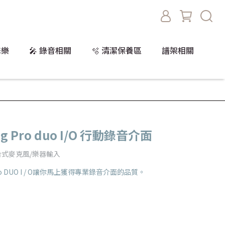
擊樂
🎤 錄音相關
🫧 清潔保養區
譜架相關
iRig Pro duo I/O 行動錄音介面
兩個組合式麥克風/樂器輸入
o DUO I / O讓你馬上獲得專業錄音介面的品質。