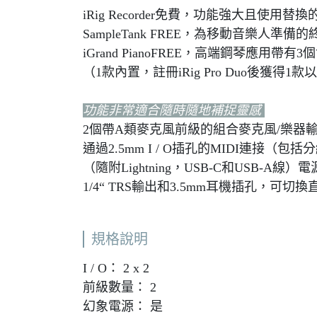
iRig Recorder免費，功能強大且
SampleTank FREE，為移動音樂
iGrand PianoFREE，高端鋼琴應
（1款內置，註冊iRig Pro Duo後獲得1款以
功能非常適合隨時隨地補捉靈感
2個帶A類麥克風前級的組合麥克風/樂器輸
通過2.5mm I / O插孔的MIDI連接（包括分
（隨附Lightning，USB-C和USB-
1/4“ TRS輸出和3.5mm耳機插孔，可切
規格說明
I / O： 2 x 2
前級數量： 2
幻象電源： 是