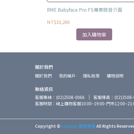
需求的創作者
新，在硬體方面也採用精製的鋁材質。
USB-C 錄音介面
RME Babyface Pro FS專業錄音介面
NT$33,200
加入購物車
關於我們
關於我們
我的帳戶
隱私政策
購物說明
聯絡資訊
客服專線：(02)2508-0066
客服傳真：(02)2508-
客服時間：線上購物客服10:00~19:00-門市12:00~21:
Copyright ©
xzmusic 敦煌樂器
All Rights Reserve