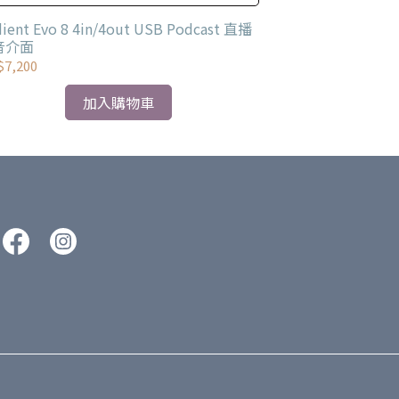
量 直覺的軟體控制介面。
ient Evo 8 4in/4out USB Podcast 直播
Audient ID4 
音介面
7,200
NT$6,500
加入購物車