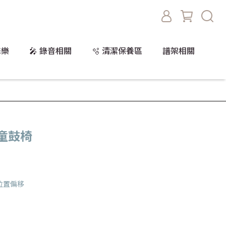
擊樂
🎤 錄音相關
🫧 清潔保養區
譜架相關
 兒童鼓椅
位置偏移