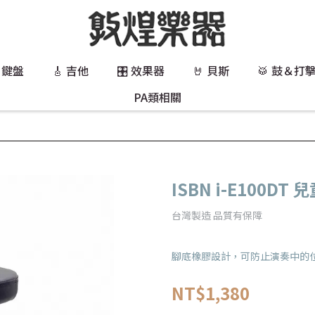
 鍵盤
🎸 吉他
🎛️ 效果器
🤘 貝斯
🥁 鼓＆打
PA類相關
ISBN i-E100DT
台灣製造 品質有保障
腳底橡膠設計，可防止演奏中的
NT$1,380