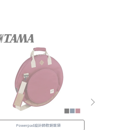
Powerpad設計師款銅鈸袋
POWERPA