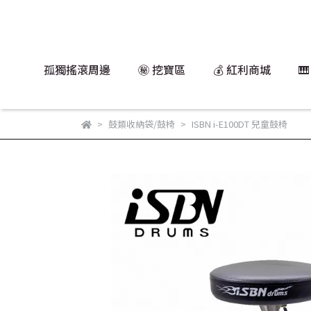
孤獨搖滾周邊
㊙️ 挖寶區
💰 紅利商城

鼓類收納袋/鼓椅
ISBN i-E100DT 兒童鼓椅