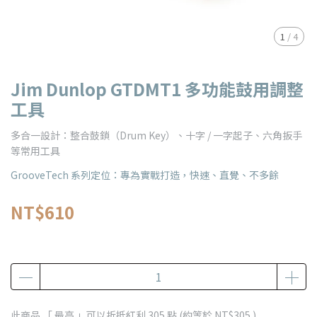
1
/
4
Jim Dunlop GTDMT1 多功能鼓用調整
工具
多合一設計：整合鼓鎖（Drum Key）、十字 / 一字起子、六角扳手
等常用工具
GrooveTech 系列定位：專為實戰打造，快速、直覺、不多餘
NT$610
此商品 「 最高 」可以折抵紅利
305
點 (約等於
NT$305
)