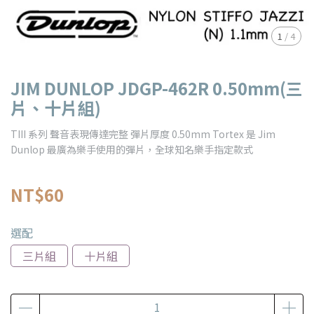
1
/
4
JIM DUNLOP JDGP-462R 0.50mm(三
片、十片組)
TIII 系列 聲音表現傳達完整 彈片厚度 0.50mm Tortex 是 Jim
Dunlop 最廣為樂手使用的彈片，全球知名樂手指定款式
NT$60
選配
三片組
十片組