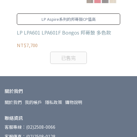
LP Aspire系列的邦哥鼓CP值高
LP LPA601 LPA601F Bongos 邦哥鼓 多色款
LP
NT$7,700
NT
已售完
關於我們
關於我們
我的帳戶
隱私政策
購物說明
聯絡資訊
客服專線：(02)2508-0066
客服傳真：(02)2508-0128