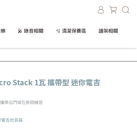
擊樂
🎤 錄音相關
🫧 清潔保養區
譜架相關
Micro Stack 1瓦 攜帶型 迷你電吉
便攜帶出門或在房間練習
的迷你電吉他音箱