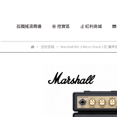
孤獨搖滾周邊
㊙️ 挖寶區
💰 紅利商城

吉他音箱
Marshall MS-2 Micro Stack 