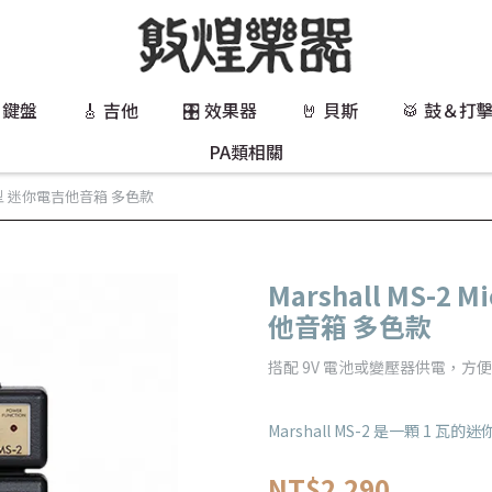
 鍵盤
🎸 吉他
🎛️ 效果器
🤘 貝斯
🥁 鼓＆打
PA類相關
1瓦 攜帶型 迷你電吉他音箱 多色款
Marshall MS-2 
他音箱 多色款
搭配 9V 電池或變壓器供電，方
Marshall MS-2 是一顆 1 瓦
NT$2,290