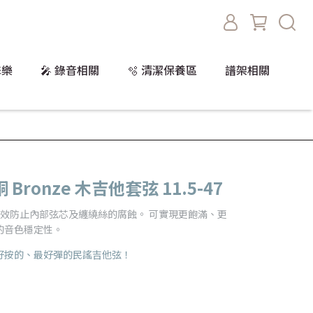
擊樂
🎤 錄音相關
🫧 清潔保養區
譜架相關
銅 Bronze 木吉他套弦 11.5-47
，能有效防止內部弦芯及纏繞絲的腐蝕。 可實現更飽滿、更
的音色穩定性。
好按的、最好彈的民謠吉他弦！