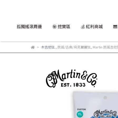
孤獨搖滾周邊
㊙️ 挖寶區
💰 紅利商城

木吉他弦
,
民謠/古典/烏克麗麗弦
,
Martin 民謠吉他