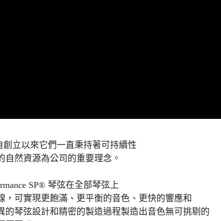
33 年，自創立以來它們一直秉持著可持續性
的自然資源為公司的重要理念。
r Performance SP® 琴弦在全部琴弦上
線，可實現更飽滿、更平衡的音色、更快的響應和
們優異的琴弦設計和精密的製造過程製造出音色無可挑剔的