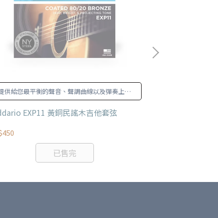
提供給您最平衡的聲音、聲調曲線以及彈奏上的
唯一通過超薄覆
舒適感。
ddario EXP11 黃銅民謠木吉他套弦
Elixir 11025
11-52
$450
NT$670
已售完