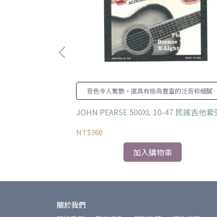
控制擁有極高的要求標
音色令人驚艷，還具有極為豐富的泛音和細膩
不同的檢測人員確
動態表現。
的品質。
 木吉他套弦
JOHN PEARSE 500XL 10-47 民謠吉他套
NT$360
加入購物車
關於我們