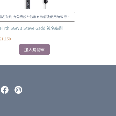
簽名鼓刷 有角度設計鼓刷有效解決使用時效導致
此為正規鼓棒粗
可能的變形。
c Firth SGWB Steve Gadd 簽名鼓刷
VIC FIRTH F
1,150
NT$470
加入購物車