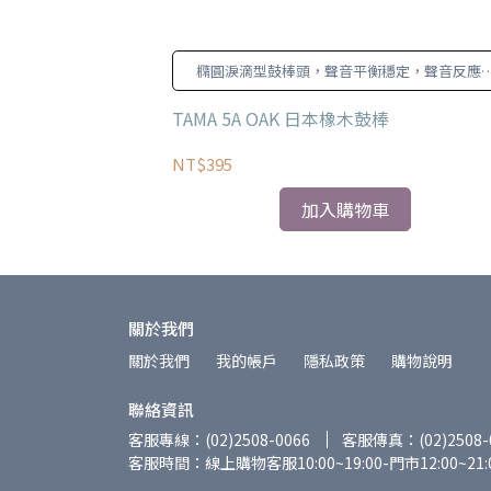
選的5A外形，並
橢圓淚滴型鼓棒頭，聲音平衡穩定，聲音反應
繪漆
速。
A 金屬彩繪鼓棒 多色
TAMA 5A OAK 日本橡木鼓棒
NT$395
加入購物車
關於我們
關於我們
我的帳戶
隱私政策
購物說明
聯絡資訊
客服專線：(02)2508-0066
客服傳真：(02)2508-
客服時間：線上購物客服10:00~19:00-門市12:00~21: