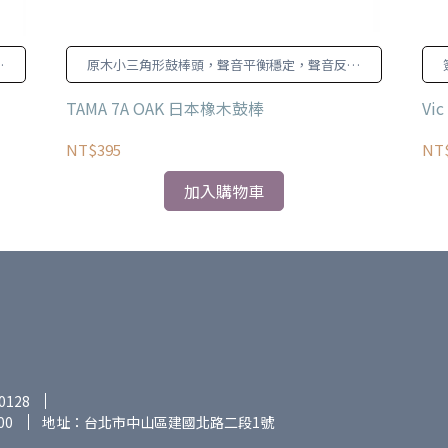
快
原木小三角形鼓棒頭，聲音平衡穩定，聲音反應
快速。
TAMA 7A OAK 日本橡木鼓棒
Vi
NT$395
NT$
加入購物車
0128
00
地址：台北市中山區建國北路二段1號