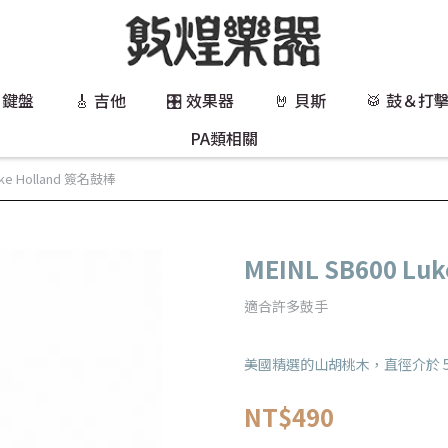
 鍵盤
🎸 吉他
🎛️ 效果器
🤘 貝斯
🥁 鼓＆打
PA類相關
uke Holland 簽名鼓棒
MEINL SB600 Lu
適合許多鼓手
美國精選的山胡桃木，直徑介於 5A
NT$490