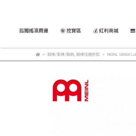
孤獨搖滾周邊
㊙️ 挖寶區
💰 紅利商城

鼓棒/束棒/鼓刷
,
鼓棒任選折扣
MEINL SB600 L