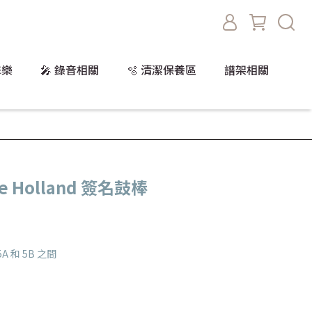
擊樂
🎤 錄音相關
🫧 清潔保養區
譜架相關
ke Holland 簽名鼓棒
 和 5B 之間