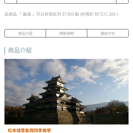
此商品 「 最高 」可以折抵紅利
37300
點 (約等於
NT$37,300
)
商品介紹
規格說明
運送方式
商品介紹