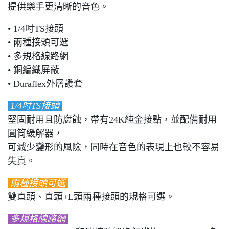
提供樂手更清晰的音色。
• 1/4吋TS接頭
• 兩種接頭可選
• 多規格線路網
• 銅編織屏蔽
• Duraflex外層護套
1/4吋TS接頭
堅固耐用且防腐蝕，帶有24K純金接點，並配備耐用
圓筒緩解器，
可減少變形的風險，同時在音色的表現上也較不容易
失真。
兩種接頭可選
雙直頭、直頭+L頭兩種接頭的規格可選。
多規格線路網