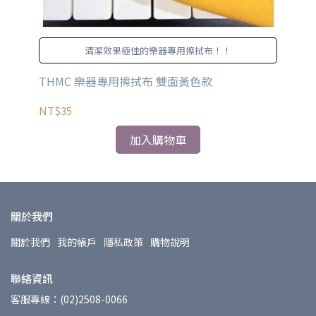
霧
清潔效果極佳的樂器專用擦拭布！！
業
THMC 樂器專用擦拭布 雙面黃色款
MU
NT$35
NT
加入購物車
關於我們
關於我們
我的帳戶
隱私政策
購物說明
聯絡資訊
客服專線：(02)2508-0066