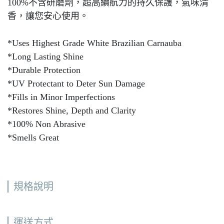
100%不含研磨劑，超高續航力的持久保護，氣味清
香，讓您安心使用。
*Uses Highest Grade White Brazilian Carnauba
*Long Lasting Shine
*Durable Protection
*UV Protectant to Deter Sun Damage
*Fills in Minor Imperfections
*Restores Shine, Depth and Clarity
*100% Non Abrasive
*Smells Great
規格說明
運送方式