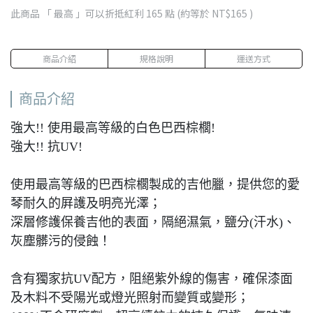
此商品 「 最高 」可以折抵紅利
165
點 (約等於
NT$165
)
商品介紹
規格說明
運送方式
商品介紹
強大!! 使用最高等級的白色巴西棕櫚!
強大!! 抗UV!
使用最高等級的巴西棕櫚製成的吉他臘，提供您的愛
琴耐久的屛護及明亮光澤；
深層修護保養吉他的表面，隔絕濕氣，鹽分(汗水)、
灰塵髒污的侵蝕！
含有獨家抗UV配方，阻絕紫外線的傷害，確保漆面
及木料不受陽光或燈光照射而變質或變形；