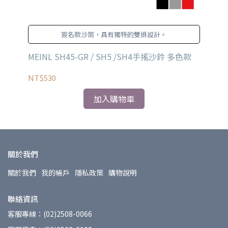
簽名款沙筒，具有獨特的雙排設計。
果配件
MEINL SH45-GR / SH5 /SH4手搖沙鈴 多色款
ME
NT$530
NT
加入購物車
關於我們
關於我們
我的帳戶
隱私政策
購物說明
聯絡資訊
客服專線：(02)2508-0066