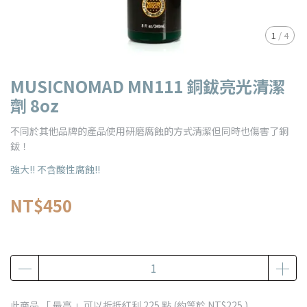
1
/
4
MUSICNOMAD MN111 銅鈸亮光清潔
劑 8oz
不同於其他品牌的產品使用研磨腐蝕的方式清潔但同時也傷害了銅
鈸！
強大!! 不含酸性腐蝕!!
NT$450
此商品 「 最高 」可以折抵紅利
225
點 (約等於
NT$225
)