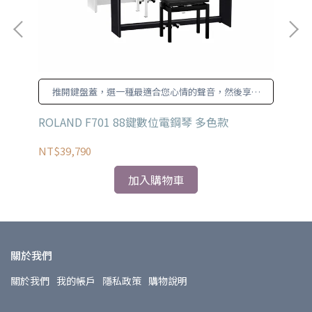
推開鍵盤蓋，選一種最適合您心情的聲音，然後享受
彈奏 F701: 外觀和感覺都與聲音一樣出色的現代風鋼
琴。
琴 多
ROLAND F701 88鍵數位電鋼琴 多色款
YA
色
NT$39,790
NT
加入購物車
關於我們
關於我們
我的帳戶
隱私政策
購物說明