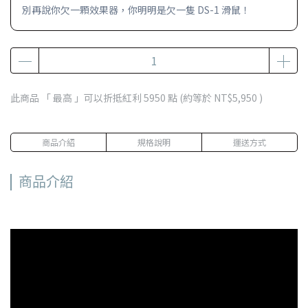
別再說你欠一顆效果器，你明明是欠一隻 DS-1 滑鼠！
此商品 「 最高 」可以折抵紅利
5950
點 (約等於
NT$5,950
)
商品介紹
規格說明
運送方式
商品介紹