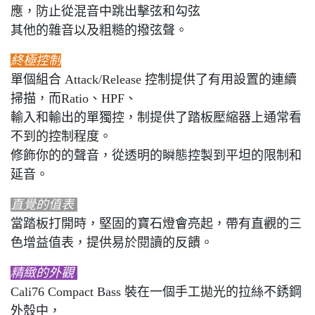
應，防止從混音中跳出擊弦和勾弦
其他的雜音以及粗糙的撥弦聲。
終極控制
單個組合 Attack/Release 控制提供了有用設置的連續
掃描，而Ratio、HPF、
輸入和輸出的單獨控，制提供了踏板壓縮器上通常看
不到的控制程度。
修飾你的的聲音，從透明的瞬態控製到平坦的限制和
延音。
直覺的值表
當踏板打開時，堅固的寶石燈會亮起，帶有直觀的三
色增益值表，提供易於閱讀的反饋。
精緻的外觀
Cali76 Compact Bass 裝在一個手工拋光的拉絲不銹鋼
外殼中，