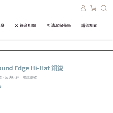
擊樂
🎤 錄音相關
🫧 清潔保養區
譜架相關
Sound Edge Hi-Hat 銅鈸
雜。反應迅速，觸感靈敏
暖