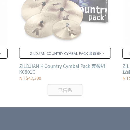
於
ZILDJIAN COUNTRY CYMBAL PACK 套鈸組
K0801C
ZILDJIAN K Country Cymbal Pack 套鈸組
ZIL
K0801C
鈸組
NT$43,300
NT$
已售完