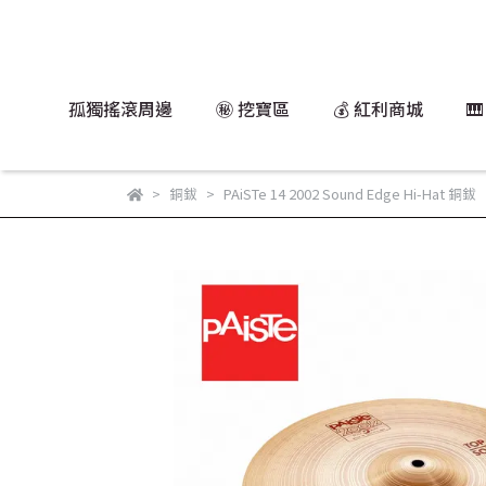
孤獨搖滾周邊
㊙️ 挖寶區
💰 紅利商城

銅鈸
PAiSTe 14 2002 Sound Edge Hi-Hat 銅鈸