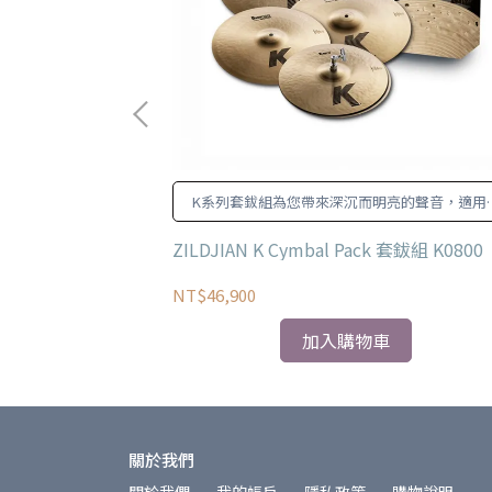
亮豐富的聲音
K系列套鈸組為您帶來深沉而明亮的聲音，適用
各種風格。
ILLIANT 18吋 銅
ZILDJIAN K Cymbal Pack 套鈸組 K0800
NT$46,900
加入購物車
關於我們