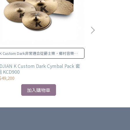
K Custom Dark非常適合從爵士樂，鄉村音樂到
全新的Zildjia
世界風格的各種音樂。
提供多功能性
DJIAN K Custom Dark Cymbal Pack 套
ZILDJIAN FX
 KCD900
49,200
NT$5,390
加入購物車