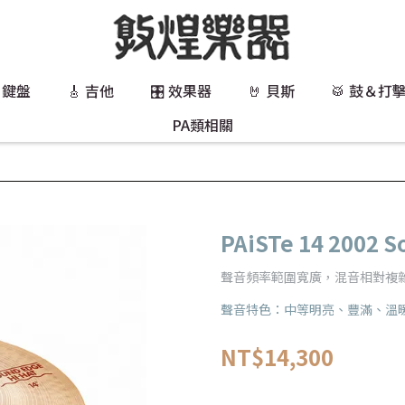
 鍵盤
🎸 吉他
🎛️ 效果器
🤘 貝斯
🥁 鼓＆打
PA類相關
PAiSTe 14 2002 
聲音頻率範圍寬廣，混音相對複
聲音特色：中等明亮、豐滿、溫
NT$14,300