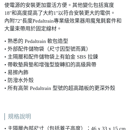
使電源的安裝更加靈活方便。其他變化包括寬度
18"和高度提高了大約1"以符合安裝更大的電供。
內附72"長度Pedaltrain專業級效果器用魔鬼氈套件和
大量束帶用於固定線材。
• 熟悉的 Pedaltrain 軟包造型
• 外部配件儲物袋（尺寸因型號而異）
• 主隔層和配件儲物袋上有鉑金 SBS 拉鍊
• 帶軟墊肩墊和增強型旋轉扣的高級肩帶
• 易擦內飾
• 防潑水外殼
• 所有高架 Pedaltrain 型號的超高踏板的更深外殼
規格說明
• 主隔層內部尺寸（包括蓋子高度）：46 x 33 x 15 cm