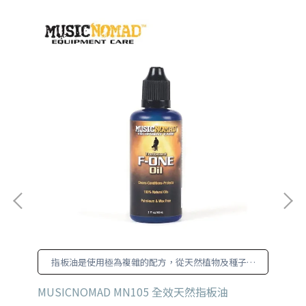
l
指板油是使用極為複雜的配方，從天然植物及種子油
和
提煉而成。
線套
MUSICNOMAD MN105 全效天然指板油
MU