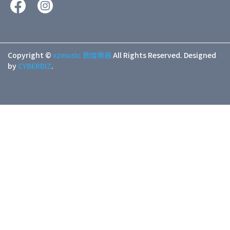
Copyright ©
xzmusic 敦煌樂器
All Rights Reserved.
Designed
by
CYBERBIZ
.