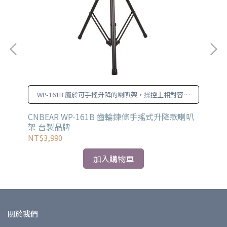
WP-161B 屬於可手搖升降的喇叭架，操控上相對容易
也更加輕鬆。
CNBEAR WP-161B 齒輪鍊條手搖式升降款喇叭
Be
架 台製品牌
NT$3,990
NT
加入購物車
關於我們