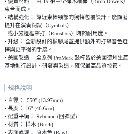
• 優質材料： 由 19 根中型樺木細棒（Birch Dowels）
束合而成。
• 結構強化： 靠近束棒頸部的獨特包覆設計，能顯著
提升在演奏銅鈸（Cymbals）
或小鼓邊框擊打（Rimshots）時的耐用度。
• 升級： 全新設計的橡膠尾蓋提供額外的打擊音色選
擇與更平衡的手感。
• 美國製造： 全系列 ProMark 鼓棒皆於美國德州生產
基地進行設計、研發與製造，確保最高品質控管。
規格說明
• 直徑： .550" (13.97mm)
• 長度： 16" (40.6cm)
• 配重平衡： Rebound (回彈型)
• 材質： 樺木 (Birch)
• 表面處理： 原木色 (Raw)