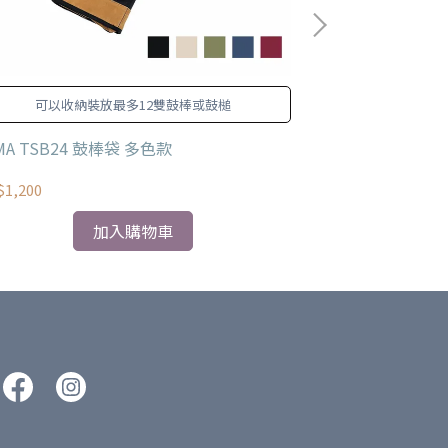
可以收納裝放最多12雙鼓棒或鼓槌
Pow
MA TSB24 鼓棒袋 多色款
TAMA TCB22
1,200
NT$2,980
加入購物車