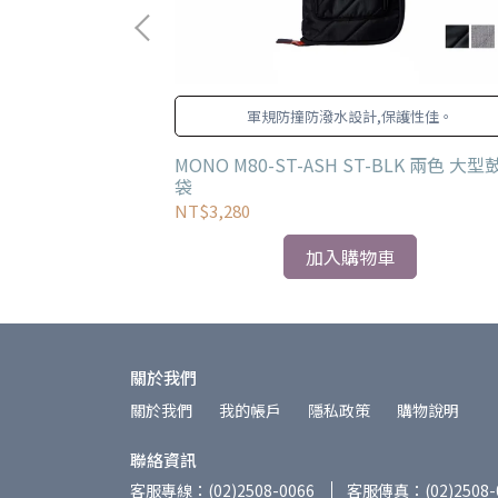
度調整系統！
軍規防撞防潑水設計,保護性佳。
 馬鞍型鼓椅
MONO M80-ST-ASH ST-BLK 兩色 大型
袋
NT$3,280
加入購物車
關於我們
關於我們
我的帳戶
隱私政策
購物說明
聯絡資訊
客服專線：(02)2508-0066
客服傳真：(02)2508-