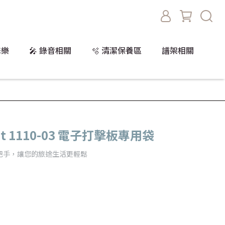
擊樂
🎤 錄音相關
🫧 清潔保養區
譜架相關
cket 1110-03 電子打擊板專用袋
把手，讓您的旅途生活更輕鬆