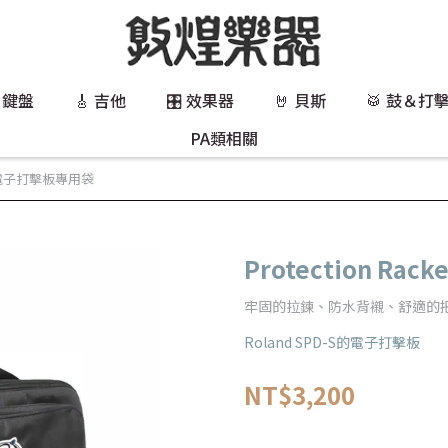
 鍵盤
🎸 吉他
🎛️ 效果器
🤘 貝斯
🥁 鼓＆打
PA類相關
-03 電子打擊板專用袋
Protection Ra
牢固的拉鍊、防水背襯、舒適的
Roland SPD-S的電子打擊板
NT$3,200