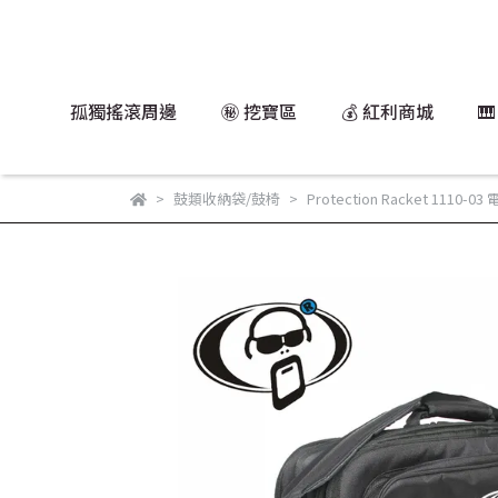
孤獨搖滾周邊
㊙️ 挖寶區
💰 紅利商城

鼓類收納袋/鼓椅
Protection Racket 1110