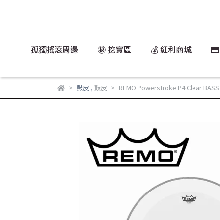
孤獨搖滾周邊
㊙️ 挖寶區
💰 紅利商城

鼓皮
,
鼓皮
REMO Powerstroke P4 Clear