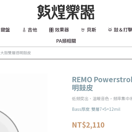
 鍵盤
🎸 吉他
🎛️ 效果器
🤘 貝斯
🥁 鼓＆打
PA類相關
 BASS 大鼓雙層透明鼓皮
REMO Powerstro
明鼓皮
低頻突出、溫暖音色，頻率集中
Bass厚度: 雙層7+5=12mil
NT$2,110