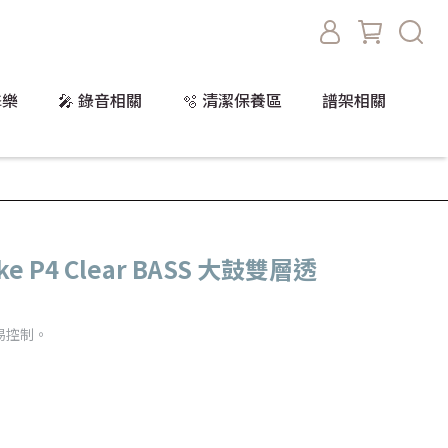
擊樂
🎤 錄音相關
🫧 清潔保養區
譜架相關
ke P4 Clear BASS 大鼓雙層透
易控制。