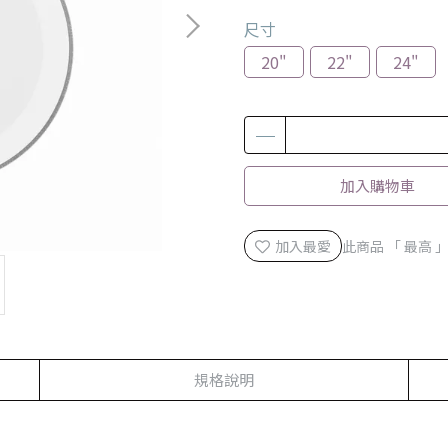
尺寸
20"
22"
24"
加入購物車
加入最愛
此商品 「 最高
規格說明