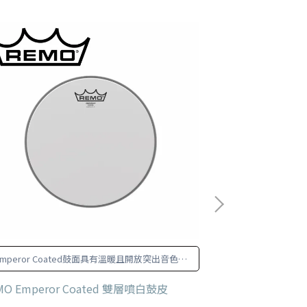
Emperor Coated鼓面具有溫暖且開放突出音色，
REMO 最暢
並兼具耐用性。
MO Emperor Coated 雙層噴白鼓皮
REMO Pinstri