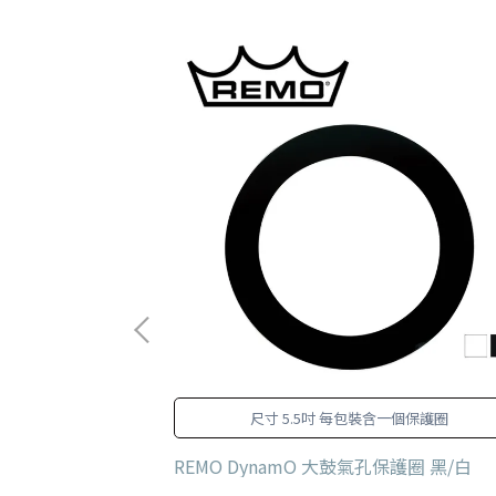
擊面專用鼓皮。
尺寸 5.5吋 每包裝含一個保護圈
ated BASS 單層
REMO DynamO 大鼓氣孔保護圈 黑/白