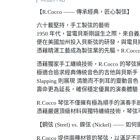
【R.Cocco —— 傳承經典，匠心製弦】
六十載堅持，手工製弦的藝術
1950 年代，當電貝斯剛誕生之際，來自義大利的 Ri
便在美國加州投入貝斯弦的研發，與電貝斯發明者
憑藉精湛工藝成為製弦業的先驅。R.Cocco
憑藉獨家手工纏繞技術，R.Cocco 的琴弦擁有 
極適合追求經典傳統音色的吉他與貝斯手。使用
Slapping 則展現 清脆而不刺耳的靈
壽命更為延長，確保穩定優異的演奏體驗
R.Cocco 琴弦不僅擁有極為順手的演
憑藉嚴選頂級材料與獨特纏繞技術，琴弦
【鋼弦 (Steel) vs. 鎳弦 (Nickel) 
R.Cocco 提供兩種材質的琴弦，以滿足