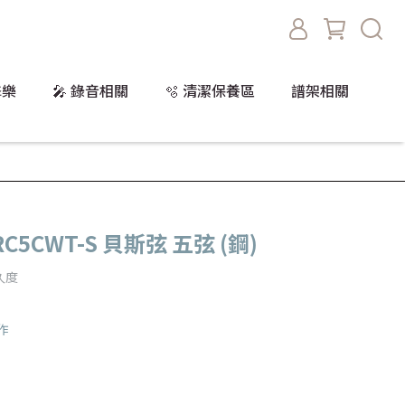
擊樂
🎤 錄音相關
🫧 清潔保養區
譜架相關
 RC5CWT-S 貝斯弦 五弦 (鋼)
久度
作