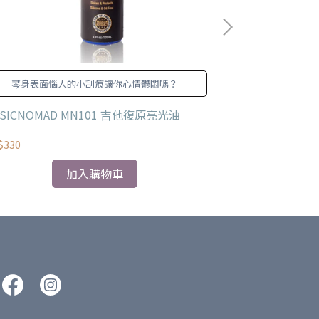
琴身表面惱人的小刮痕讓你心情鬱悶嗎？
強大!! 
SICNOMAD MN101 吉他復原亮光油
MUSICNOMAD
$330
NT$330
加入購物車