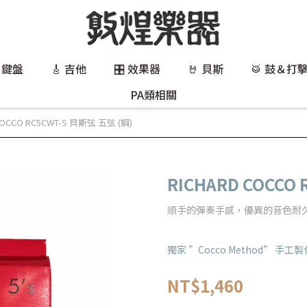
 鍵盤
🎸 吉他
🎛️ 效果器
🤘 貝斯
🥁 鼓＆打
PA類相關
COCCO RC5CWT-S 貝斯弦 五弦 (鋼)
RICHARD COCCO
順手的彈奏手感，優異的音色耐
獨家 ”Cocco Method” 手工製
NT$1,460