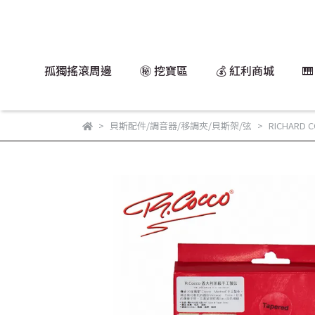
孤獨搖滾周邊
㊙️ 挖寶區
💰 紅利商城

貝斯配件/調音器/移調夾/貝斯架/弦
RICHARD 