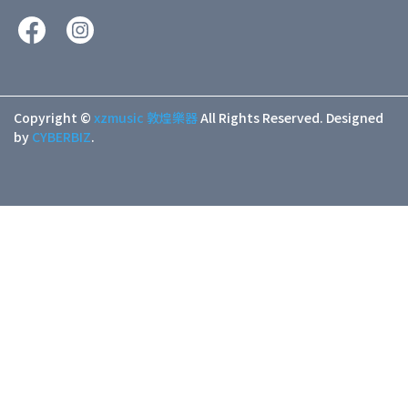
Copyright ©
xzmusic 敦煌樂器
All Rights Reserved.
Designed
by
CYBERBIZ
.