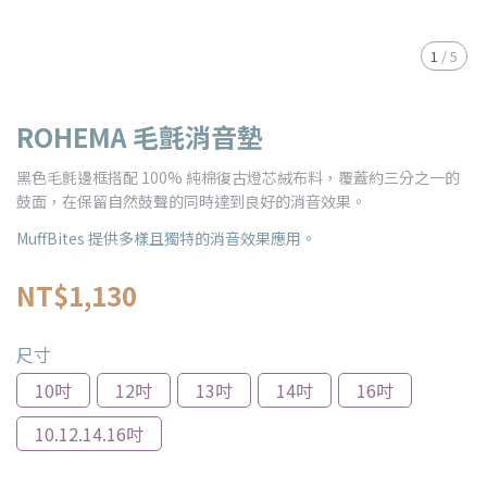
1
/
5
ROHEMA 毛氈消音墊
黑色毛氈邊框搭配 100% 純棉復古燈芯絨布料，覆蓋約三分之一的
鼓面，在保留自然鼓聲的同時達到良好的消音效果。
MuffBites 提供多樣且獨特的消音效果應用。
NT$1,130
尺寸
10吋
12吋
13吋
14吋
16吋
10.12.14.16吋