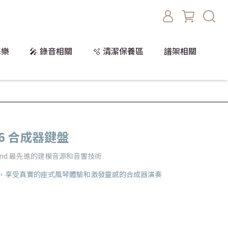
擊樂
🎤 錄音相關
🫧 清潔保養區
譜架相關
E76 合成器鍵盤
and 最先進的建模音源和音響技術
all 鍵盤，享受真實的座式風琴體驗和激發靈感的合成器演奏