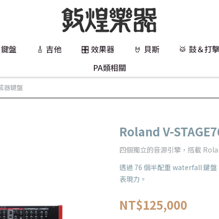
 鍵盤
🎸 吉他
🎛️ 效果器
🤘 貝斯
🥁 鼓＆打
PA類相關
 合成器鍵盤
Roland V-STAG
四個獨立的音源引擎，搭載 Rol
透過 76 個半配重 waterf
表現力。
NT$125,000