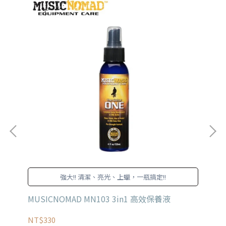
強大!! 清潔、亮光、上蠟，一瓶搞定!!
側放
MUSICNOMAD MN103 3in1 高效保養液
JI
NT$330
NT