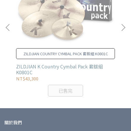
ZILDJIAN COUNTRY CYMBAL PACK 套鈸組 K0801C
鈸
ZILDJIAN K Country Cymbal Pack 套鈸組
Zi
K0801C
NT$43,300
NT
已售完
關於我們