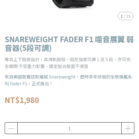
1
/
15
SNAREWEIGHT FADER F1 噬音展翼 弱
音器(5段可調)
專為上下鼓皮設計，具滑軌旋鈕，阻尼強度可調 1 至 5 段，亦可完
全關閉 不受重力影響，穩定貼合鼓面不滑落
來自美國鼓聲控制權威 Snareweight，歷時多年研發的全新旗艦系
列 Fader F1，正式推出！
NT$1,980