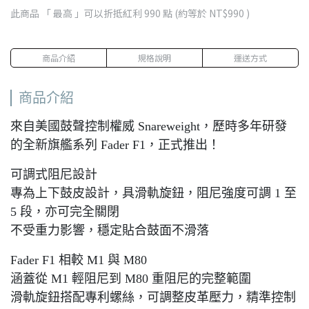
此商品 「 最高 」可以折抵紅利
990
點 (約等於
NT$990
)
商品介紹
規格說明
運送方式
商品介紹
來自美國鼓聲控制權威 Snareweight，歷時多年研發
的全新旗艦系列 Fader F1，正式推出！
可調式阻尼設計
專為上下鼓皮設計，具滑軌旋鈕，阻尼強度可調 1 至
5 段，亦可完全關閉
不受重力影響，穩定貼合鼓面不滑落
Fader F1 相較 M1 與 M80
涵蓋從 M1 輕阻尼到 M80 重阻尼的完整範圍
滑軌旋鈕搭配專利螺絲，可調整皮革壓力，精準控制