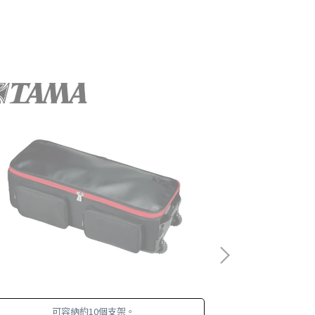
可容納約10個支架。
PBP2