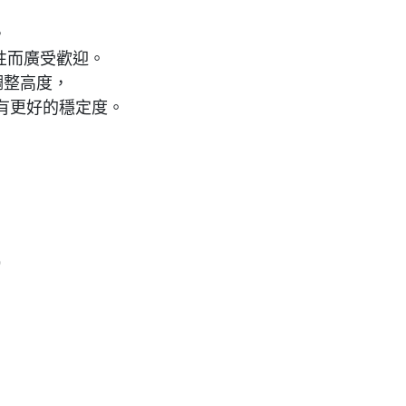
，
能性而廣受歡迎。
的調整高度，
有更好的穩定度。
)