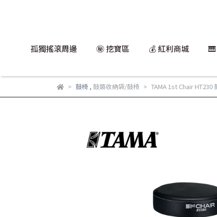
孤獨搖滾周邊
㊙️ 挖寶區
💰 紅利商城

鼓椅
,
鼓類收納袋/鼓椅
TAMA 1st Chair HT230