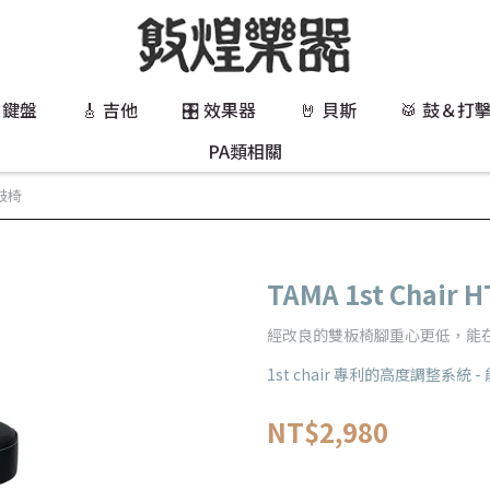
 鍵盤
🎸 吉他
🎛️ 效果器
🤘 貝斯
🥁 鼓＆打
PA類相關
 鼓椅
TAMA 1st Chair 
經改良的雙板椅腳重心更低，能
1st chair 專利的高度調整系統
NT$2,980