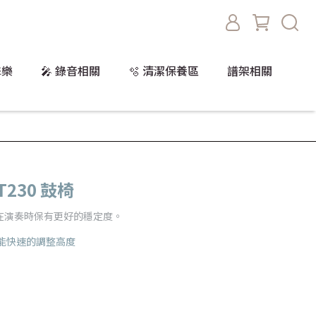
擊樂
🎤 錄音相關
🫧 清潔保養區
譜架相關
HT230 鼓椅
在演奏時保有更好的穩定度。
 - 能快速的調整高度