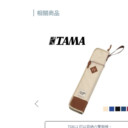
相關商品
輕量防水材質。
TSB12 可以容納六雙鼓棒。