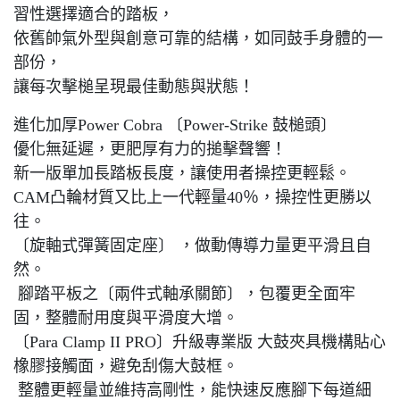
習性選擇適合的踏板，
依舊帥氣外型與創意可靠的結構，如同鼓手身體的一
部份，
讓每次擊槌呈現最佳動態與狀態！
進化加厚Power Cobra 〔Power-Strike 鼓槌頭〕
優化無延遲，
更肥厚有力的搥擊聲響！
新一版單加長踏板長度，讓使用者操控更輕鬆。
CAM凸輪材質又比上一代輕量40％，操控性更勝以
往。
〔旋軸式彈簧固定座〕 ，做動傳導力量更平滑且自
然。
腳踏平板之〔兩件式軸承關節〕，包覆更全面牢
固，整體耐用度與平滑度大增。
〔Para Clamp II PRO〕升級專業版 大鼓夾具機構貼心
橡膠接觸面，避免刮傷大鼓框。
整體更輕量並維持高剛性，能快速反應腳下每道細