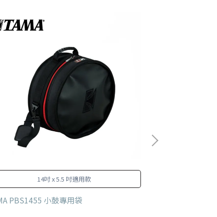
14吋 x 5.5 吋適用款
是一個專為鼓手
MA PBS1455 小鼓專用袋
匠 Craftsman