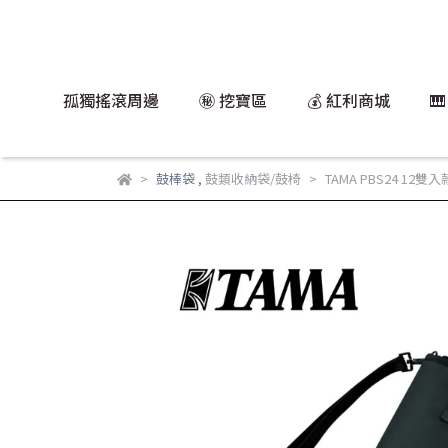
孤獨搖滾周邊
㊙️ 挖寶區
💰 紅利商城

鼓棒袋
,
鼓類收納袋/鼓椅
TAMA PBS24 12雙