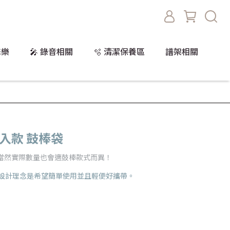
擊樂
🎤 錄音相關
🫧 清潔保養區
譜架相關
2雙入款 鼓棒袋
，當然實際數量也會適鼓棒款式而異！
主要設計理念是希望簡單使用並且輕便好攜帶。