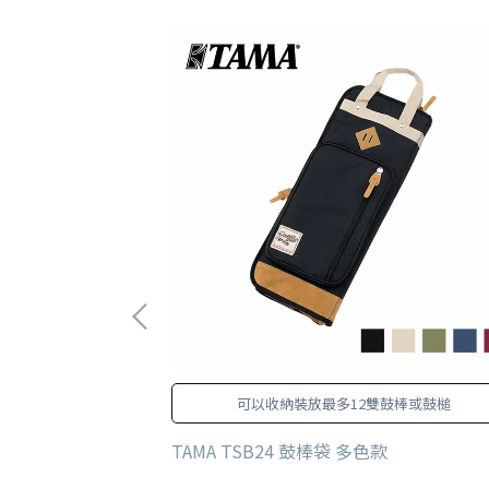
雙鼓棒
可以收納裝放最多12雙鼓棒或鼓槌
棒袋 8色
TAMA TSB24 鼓棒袋 多色款