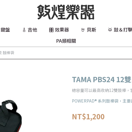
 鍵盤
🎸 吉他
🎛️ 效果器
🤘 貝斯
🥁 鼓＆打
PA類相關
入款 鼓棒袋
TAMA PBS24 1
總容量可以最高收納12雙鼓棒
POWERPAD® 系列鼓棒袋，
NT$1,200