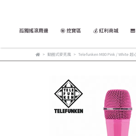
孤獨搖滾周邊
㊙️ 挖寶區
💰 紅利商城

動圈式麥克風
Telefunken M80 Pink / Wh