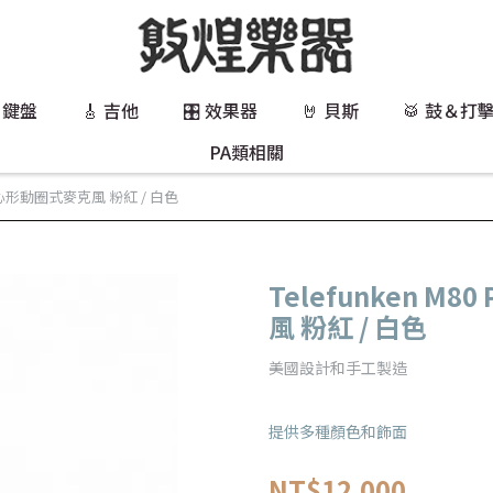
 鍵盤
🎸 吉他
🎛️ 效果器
🤘 貝斯
🥁 鼓＆打
PA類相關
ite 超心形動圈式麥克風 粉紅 / 白色
Telefunken M8
風 粉紅 / 白色
美國設計和手工製造
提供多種顏色和飾面
NT$12,000