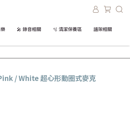
擊樂
🎤 錄音相關
🫧 清潔保養區
譜架相關
0 Pink / White 超心形動圈式麥克