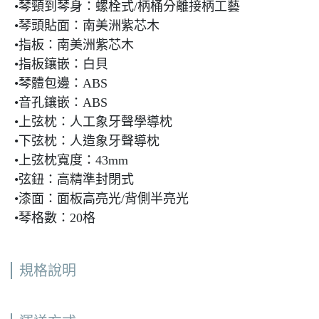
•琴頸到琴身：螺栓式/柄桶分離接柄工藝
•琴頭貼面：南美洲紫芯木
•指板：南美洲紫芯木
•指板鑲嵌：白貝
•琴體包邊：ABS
•音孔鑲嵌：ABS
•上弦枕：人工象牙聲學導枕
•下弦枕：人造象牙聲導枕
•上弦枕寬度：43mm
•弦鈕：高精準封閉式
•漆面：面板高亮光/背側半亮光
•琴格數：20格
規格說明