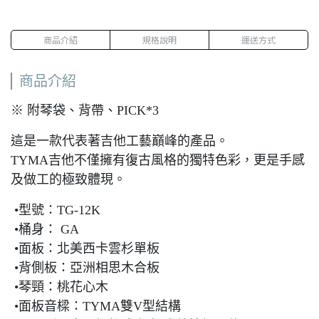
商品介紹
規格說明
運送方式
商品介紹
※ 附琴袋、背帶、PICK*3
這是一款代表著吉他工藝巔峰的產品。
TYMA吉他不僅擁有復古風格的獨特色彩，更是手感
及做工的極致體現。
•型號：TG-12K
•桶身： GA
•面板：北美西卡雲杉單板
•背側板：亞洲相思木合板
•琴頸：桃花心木
•面板音樑：TYMA雙V型結構