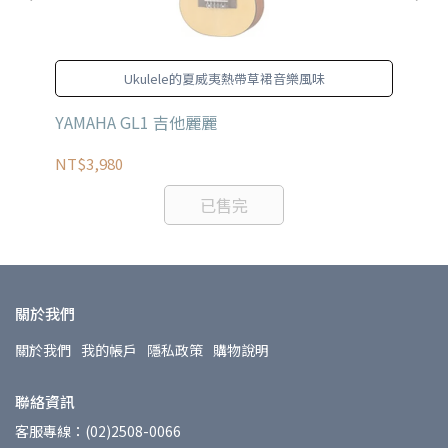
R
Ukulele的夏威夷熱帶草裙音樂風味
電民
YAMAHA GL1 吉他麗麗
aN
木
NT$3,980
NT
已售完
關於我們
關於我們
我的帳戶
隱私政策
購物說明
聯絡資訊
客服專線：(02)2508-0066