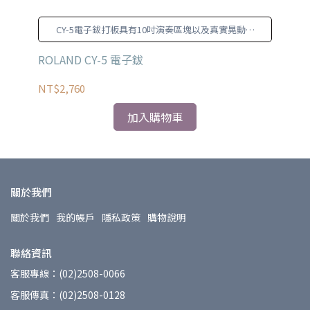
CY-5電子鈸打板具有10吋演奏區塊以及真實晃動動
作，能作到更準確的拾音。
ROLAND CY-5 電子鈸
RO
NT$2,760
NT
加入購物車
關於我們
關於我們
我的帳戶
隱私政策
購物說明
聯絡資訊
客服專線：(02)2508-0066
客服傳真：(02)2508-0128