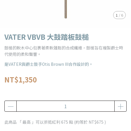
1
/
6
VATER VBVB 大鼓踏板鼓槌
鼓槌的軟木中心包裹著柔軟蓬鬆的合成纖維，鼓槌旨在複製爵士時
代使用的柔和聲響。
是VATER與爵士鼓手Otis Brown III合作設計的。
NT$1,350
此商品 「 最高 」可以折抵紅利
675
點 (約等於
NT$675
)