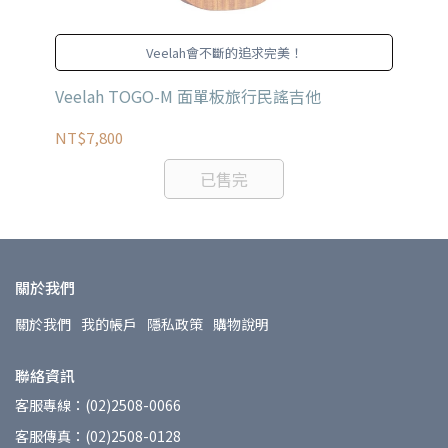
Veelah會不斷的追求完美！
Veelah TOGO-M 面單板旅行民謠吉他
Ve
板
NT$7,800
NT
已售完
關於我們
關於我們
我的帳戶
隱私政策
購物說明
聯絡資訊
客服專線：(02)2508-0066
客服傳真：(02)2508-0128