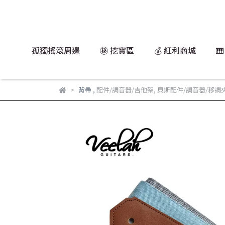
孤獨搖滾周邊
㊙️ 挖寶區
💰 紅利商城

背帶
,
配件/調音器/吉他架
,
貝斯配件/調音器/移調夾