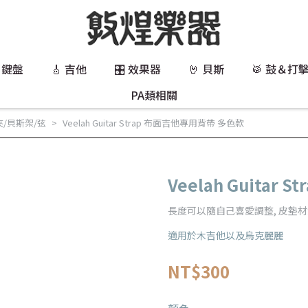
 鍵盤
🎸 吉他
🎛️ 效果器
🤘 貝斯
🥁 鼓＆打
PA類相關
/貝斯架/弦
Veelah Guitar Strap 布面吉他專用背帶 多色款
Veelah Guita
長度可以隨自己喜愛調整, 皮墊材
適用於木吉他以及烏克麗麗
NT$300