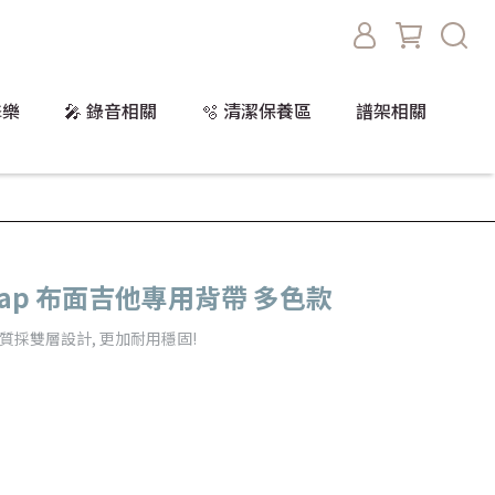
擊樂
🎤 錄音相關
🫧 清潔保養區
譜架相關
r Strap 布面吉他專用背帶 多色款
質採雙層設計, 更加耐用穩固!