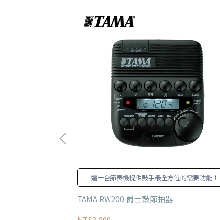
 沒氧氣干擾的銅材質
這一台節奏機提供鼓手最全方位的需要功能！
讓聲音訊號
 快拆開關頭 IL導線
TAMA RW200 爵士鼓節拍器
NT$3,800