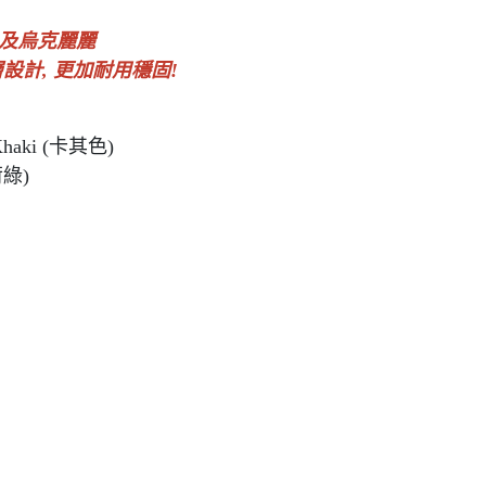
以及烏克麗麗
設計, 更加耐用穩固!
 Khaki (卡其色)
荷綠)