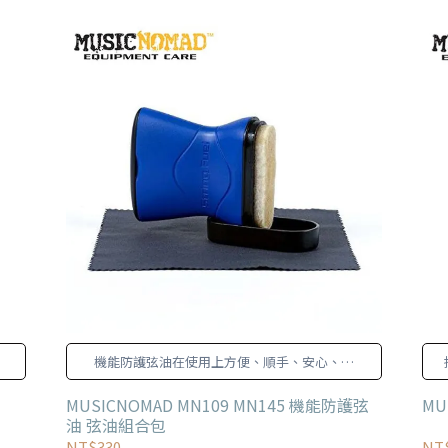
機能防護弦油在使用上方便、順手、安心、快
速、全效又超值!
MUSICNOMAD MN109 MN145 機能防護弦
MU
油 弦油組合包
NT$330
NT