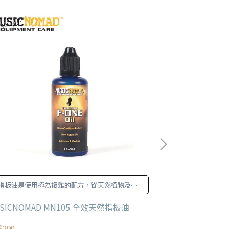
指板油是使用極為複雜的配方，從天然植物及種
最容易堆積髒污的
子油提煉而成。
SICNOMAD MN105 全效天然指板油
MUSICNOMAD
$290
NT$300