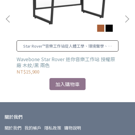
Star Rover™音樂工作站從人體工學、環境聲學、錄
音工程切入
Wavebone Star Rover 迷你音樂工作站 授權原
Wa
廠 木紋/黑 兩色
多
NT$15,900
NT
加入購物車
關於我們
關於我們
我的帳戶
隱私政策
購物說明