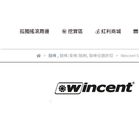
孤獨搖滾周邊
㊙️ 挖寶區
💰 紅利商城

鼓棒
,
鼓棒/束棒/鼓刷
,
鼓棒任選折扣
Wincent