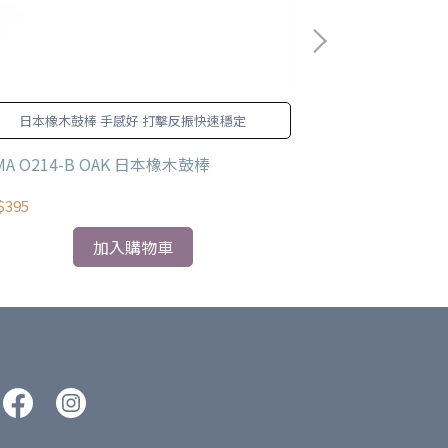
日本橡木鼓棒 手感好 打擊反振快速穩定
橡木棒頭的硬度
清晰，卻又
MA O214-B OAK 日本橡木鼓棒
TAMA OL-SW
$395
NT$395
加入購物車