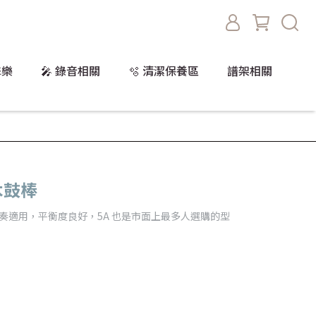
擊樂
🎤 錄音相關
🫧 清潔保養區
譜架相關
桃木鼓棒
演奏適用，平衡度良好，5A 也是市面上最多人選購的型