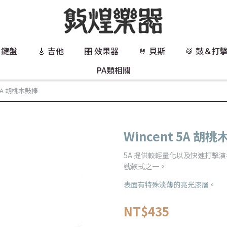
 鍵盤
🎸 吉他
🎛️ 效果器
🤘 貝斯
🥁 鼓＆打
PA類相關
 5A 胡桃木鼓棒
Wincent 5A 胡
5A 提供較輕量化以及快速打擊
號款式之一。
表面有特殊淡薄的亮光漆層。
NT$435