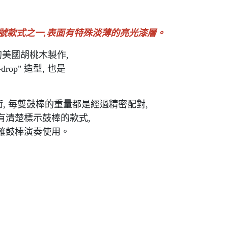
號款式之一,表面有特殊淡薄的亮光漆層。
的美國胡桃木製作,
op" 造型, 也是
術, 每雙鼓棒的重量都是經過精密配對,
有清楚標示鼓棒的款式,
確鼓棒演奏使用。