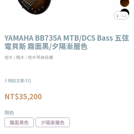
1
/
12
YAMAHA BB735A MTB/DCS Bass 五弦
電貝斯 霧面黑/夕陽漸層色
榿木 / 楓木 / 榿木琴身結構
3 頻段主動 EQ
NT$35,200
顏色
霧面黑色
夕陽漸層色