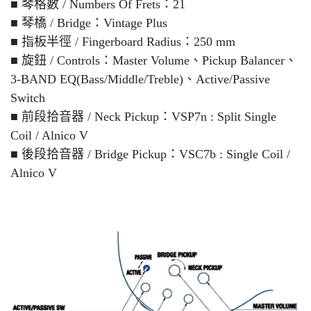
■ 琴格數 / Numbers Of Frets：21
■ 琴橋 / Bridge：Vintage Plus
■ 指板半徑 / Fingerboard Radius：250 mm
■ 旋鈕 / Controls：Master Volume、Pickup Balancer、
3-BAND EQ(Bass/Middle/Treble)、Active/Passive
Switch
■ 前段拾音器 / Neck Pickup：VSP7n : Split Single
Coil / Alnico V
■ 後段拾音器 / Bridge Pickup：VSC7b : Single Coil /
Alnico V