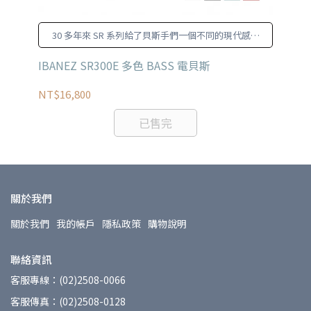
安
30 多年來 SR 系列給了貝斯手們一個不同的現代感新
選擇
廠
IBANEZ SR300E 多色 BASS 電貝斯
YA
NT$16,800
NT
已售完
關於我們
關於我們
我的帳戶
隱私政策
購物說明
聯絡資訊
客服專線：(02)2508-0066
客服傳真：(02)2508-0128