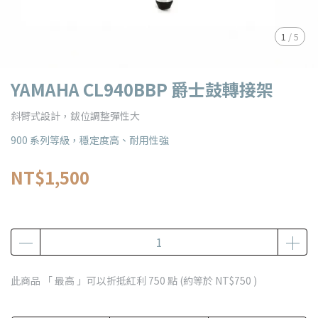
1
/
5
YAMAHA CL940BBP 爵士鼓轉接架
斜臂式設計，鈸位調整彈性大
900 系列等級，穩定度高、耐用性強
NT$1,500
此商品 「 最高 」可以折抵紅利
750
點 (約等於
NT$750
)