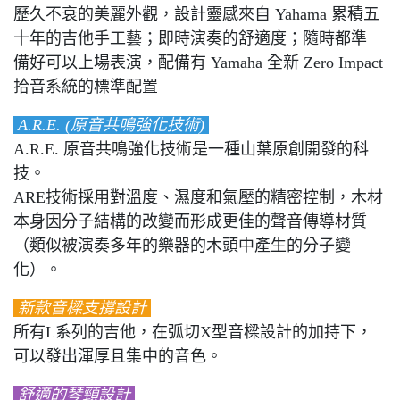
歷久不衰的美麗外觀，設計靈感來自 Yahama 累積五
十年的吉他手工藝；即時演奏的舒適度；隨時都準
備好可以上場表演，配備有 Yamaha 全新 Zero Impact
拾音系統的標準配置
A.R.E. (原音共鳴強化技術)
A.R.E. 原音共鳴強化技術是一種山葉原創開發的科
技。
ARE技術採用對溫度、濕度和氣壓的精密控制，木材
本身因分子結構的改變而形成更佳的聲音傳導材質
（類似被演奏多年的樂器的木頭中產生的分子變
化）。
新款音樑支撐設計
所有L系列的吉他，在弧切X型音樑設計的加持下，
可以發出渾厚且集中的音色。
舒適的琴頸設計