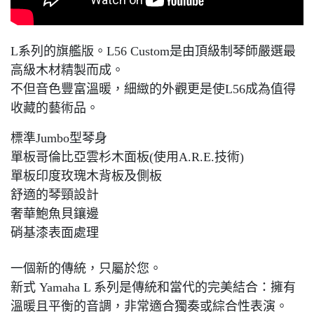
L系列的旗艦版。L56 Custom是由頂級制琴師嚴選最
高級木材精製而成。
不但音色豐富溫暖，細緻的外觀更是使L56成為值得
收藏的藝術品。
標準Jumbo型琴身
單板哥倫比亞雲杉木面板(使用A.R.E.技術)
單板印度玫瑰木背板及側板
舒適的琴頸設計
奢華鮑魚貝鑲邊
硝基漆表面處理
一個新的傳統，只屬於您。
新式 Yamaha L 系列是傳統和當代的完美結合：擁有
溫暖且平衡的音調，非常適合獨奏或綜合性表演。