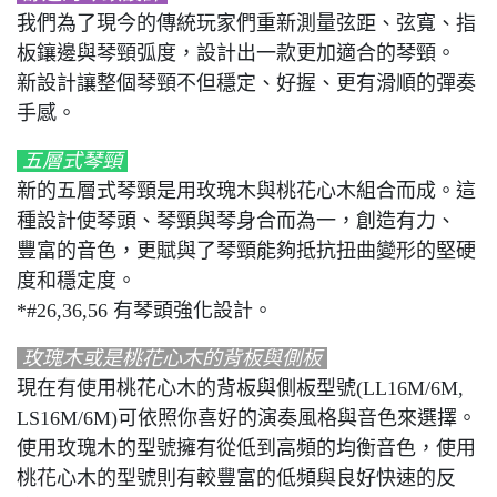
我們為了現今的傳統玩家們重新測量弦距、弦寬、指
板鑲邊與琴頸弧度，設計出一款更加適合的琴頸。
新設計讓整個琴頸不但穩定、好握、更有滑順的彈奏
手感。
五層式琴頸
新的五層式琴頸是用玫瑰木與桃花心木組合而成。這
種設計使琴頭、琴頸與琴身合而為一，創造有力、
豐富的音色，更賦與了琴頸能夠抵抗扭曲變形的堅硬
度和穩定度。
*#26,36,56 有琴頭強化設計。
玫瑰木或是桃花心木的背板與側板
現在有使用桃花心木的背板與側板型號(LL16M/6M,
LS16M/6M)可依照你喜好的演奏風格與音色來選擇。
使用玫瑰木的型號擁有從低到高頻的均衡音色，使用
桃花心木的型號則有較豐富的低頻與良好快速的反