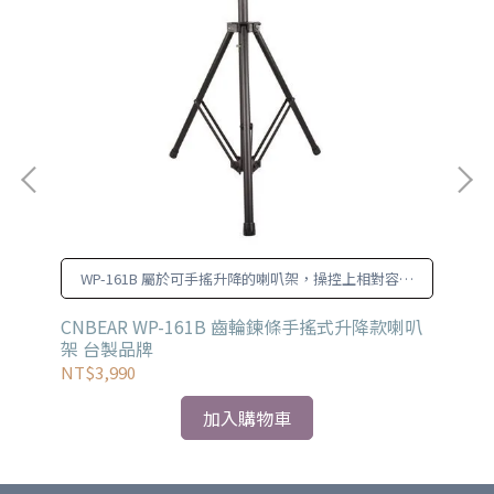
設
WP-161B 屬於可手搖升降的喇叭架，操控上相對容易
也更加輕鬆。
CNBEAR WP-161B 齒輪鍊條手搖式升降款喇叭
Be
架 台製品牌
NT$3,990
NT
加入購物車