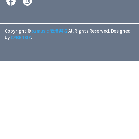
Copyright ©
xzmusic 敦煌樂器
All Rights Reserved.
Designed
by
CYBERBIZ
.