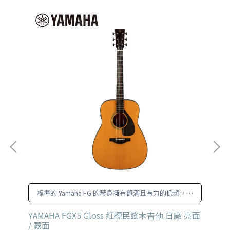
標準的 Yamaha FG 的琴身擁有飽滿且有力的低頻，非
常適合彈撥和刷奏
色款
YAMAHA FGX5 Gloss 紅標民謠木吉他 日廠 亮面
YA
/ 霧面