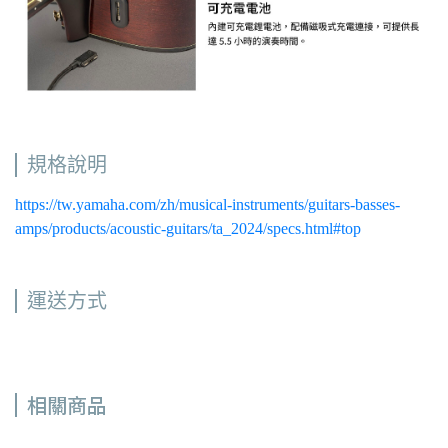
規格說明
https://tw.yamaha.com/zh/musical-instruments/guitars-basses-
amps/products/acoustic-guitars/ta_2024/specs.html#top
運送方式
相關商品