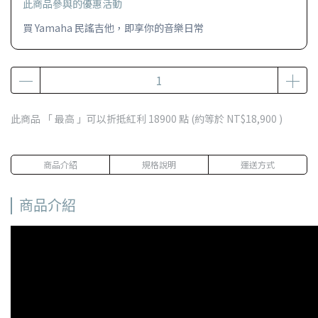
此商品參與的優惠活動
買 Yamaha 民謠吉他，即享你的音樂日常
此商品 「 最高 」可以折抵紅利
18900
點 (約等於
NT$18,900
)
商品介紹
規格說明
運送方式
商品介紹