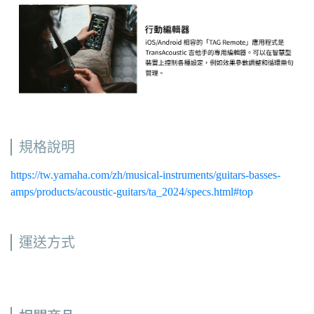
規格說明
https://tw.yamaha.com/zh/musical-instruments/guitars-basses-
amps/products/acoustic-guitars/ta_2024/specs.html#top
運送方式