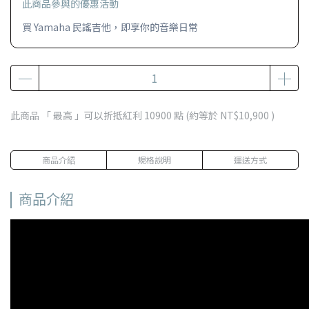
此商品參與的優惠活動
買 Yamaha 民謠吉他，即享你的音樂日常
此商品 「 最高 」可以折抵紅利
10900
點 (約等於
NT$10,900
)
商品介紹
規格說明
運送方式
商品介紹