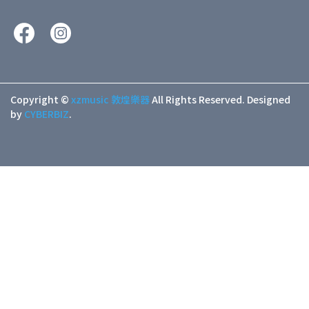
Copyright ©
xzmusic 敦煌樂器
All Rights Reserved.
Designed
by
CYBERBIZ
.