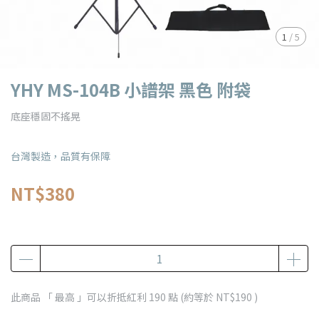
1
/
5
YHY MS-104B 小譜架 黑色 附袋
底座穩固不搖晃
台灣製造，品質有保障
NT$380
此商品 「 最高 」可以折抵紅利
190
點 (約等於
NT$190
)