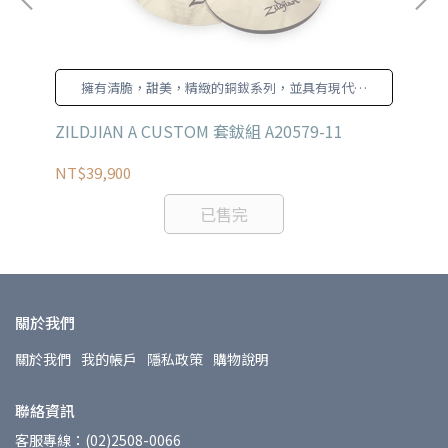
擁有清脆，甜美，精緻的銅鈸系列，並具有現代聲
音。
ZILDJIAN A CUSTOM 套鈸組 A20579-11
ZI
KC
NT$39,900
NT
已售完
關於我們
關於我們
我的帳戶
隱私政策
購物說明
聯絡資訊
客服專線：(02)2508-0066