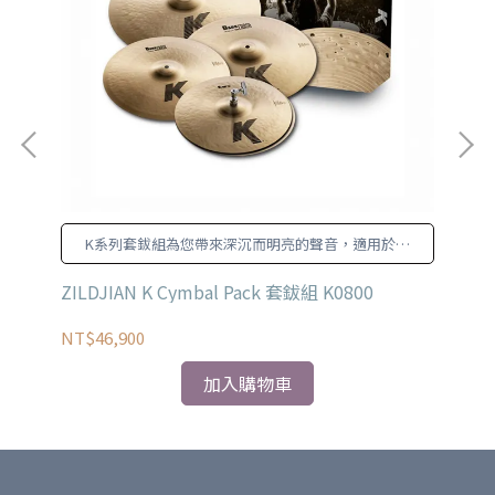
K系列套鈸組為您帶來深沉而明亮的聲音，適用於各
種風格。
ZILDJIAN K Cymbal Pack 套鈸組 K0800
ZI
KC
NT$46,900
NT
加入購物車